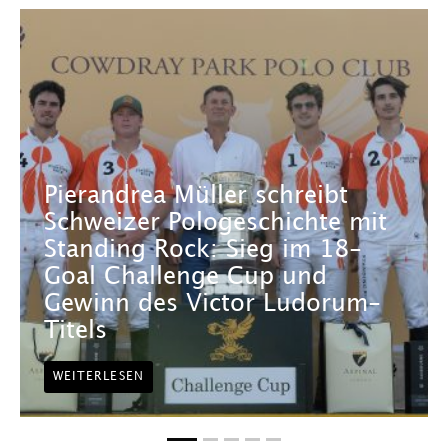
Pierandrea Müller schreibt
Schweizer Pologeschichte mit
Standing Rock: Sieg im 18-
Goal Challenge Cup und
Gewinn des Victor Ludorum-
Titels
WEITERLESEN