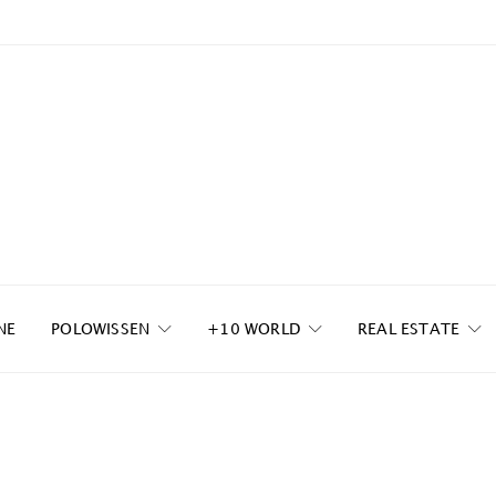
NE
POLOWISSEN
+10 WORLD
REAL ESTATE