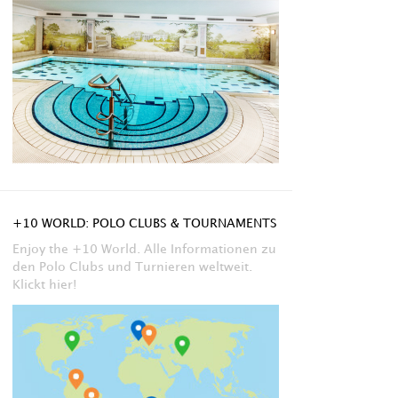
+10 WORLD: POLO CLUBS & TOURNAMENTS
Enjoy the +10 World. Alle Informationen zu
den Polo Clubs und Turnieren weltweit.
Klickt hier!