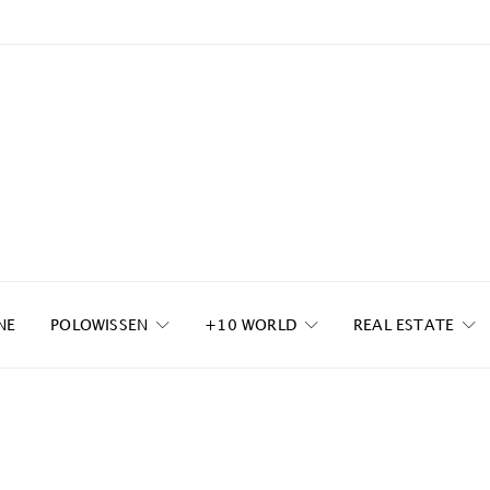
NE
POLOWISSEN
+10 WORLD
REAL ESTATE