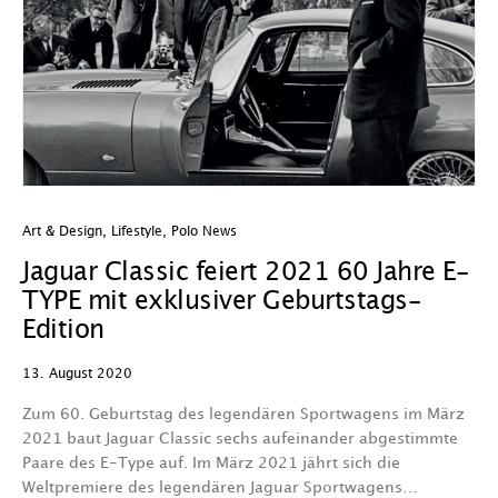
Art & Design
,
Lifestyle
,
Polo News
Jaguar Classic feiert 2021 60 Jahre E-
TYPE mit exklusiver Geburtstags-
Edition
13. August 2020
Zum 60. Geburtstag des legendären Sportwagens im März
2021 baut Jaguar Classic sechs aufeinander abgestimmte
Paare des E-Type auf. Im März 2021 jährt sich die
Weltpremiere des legendären Jaguar Sportwagens…