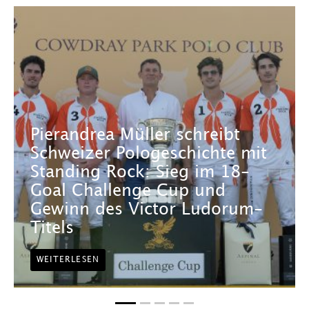
Pierandrea Müller schreibt
Schweizer Pologeschichte mit
Standing Rock: Sieg im 18-
Goal Challenge Cup und
Gewinn des Victor Ludorum-
Titels
WEITERLESEN