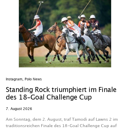
Instagram
,
Polo News
In
Standing Rock triumphiert im Finale
W
des 18-Goal Challenge Cup
W
7. August 2026
7.
Am Sonntag, dem 2. August, traf Tamodi auf Lawns 2 im
D
traditionsreichen Finale des 18-Goal Challenge Cup auf
Au