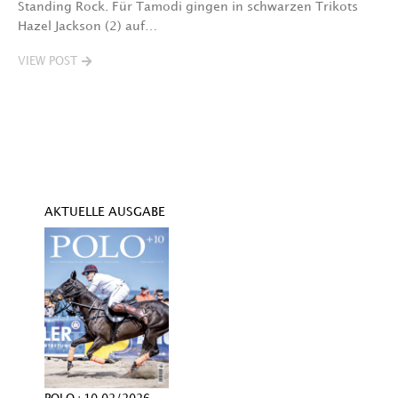
Standing Rock. Für Tamodi gingen in schwarzen Trikots
K
Hazel Jackson (2) auf…
T
VIEW POST
V
AKTUELLE AUSGABE