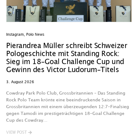
Instagram
,
Polo News
In
Pierandrea Müller schreibt Schweizer
O
Pologeschichte mit Standing Rock:
w
Sieg im 18-Goal Challenge Cup und
29
Gewinn des Victor Ludorum-Titels
D
3. August 2026
we
A
Cowdray Park Polo Club, Grossbritannien – Das Standing
F
Rock Polo Team krönte eine beeindruckende Saison in
Grossbritannien mit einem überzeugenden 12:7-Finalsieg
V
gegen Tamodi im prestigeträchtigen 18-Goal Challenge
Cup des Cowdray…
VIEW POST