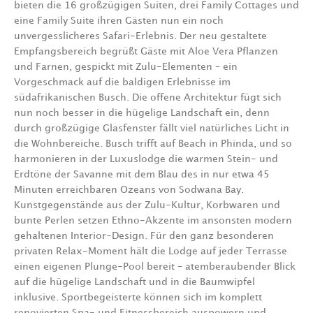
bieten die 16 großzügigen Suiten, drei Family Cottages und
eine Family Suite ihren Gästen nun ein noch
unvergesslicheres Safari-Erlebnis. Der neu gestaltete
Empfangsbereich begrüßt Gäste mit Aloe Vera Pflanzen
und Farnen, gespickt mit Zulu-Elementen – ein
Vorgeschmack auf die baldigen Erlebnisse im
südafrikanischen Busch. Die offene Architektur fügt sich
nun noch besser in die hügelige Landschaft ein, denn
durch großzügige Glasfenster fällt viel natürliches Licht in
die Wohnbereiche. Busch trifft auf Beach in Phinda, und so
harmonieren in der Luxuslodge die warmen Stein- und
Erdtöne der Savanne mit dem Blau des in nur etwa 45
Minuten erreichbaren Ozeans von Sodwana Bay.
Kunstgegenstände aus der Zulu-Kultur, Korbwaren und
bunte Perlen setzen Ethno-Akzente im ansonsten modern
gehaltenen Interior-Design. Für den ganz besonderen
privaten Relax-Moment hält die Lodge auf jeder Terrasse
einen eigenen Plunge-Pool bereit – atemberaubender Blick
auf die hügelige Landschaft und in die Baumwipfel
inklusive. Sportbegeisterte können sich im komplett
renovierten Spa- und Fitnessbereich auspowern und