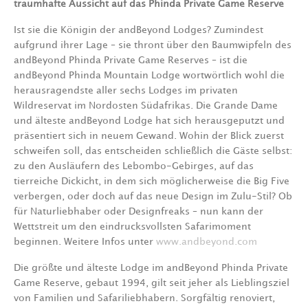
traumhafte Aussicht auf das Phinda Private Game Reserve
Ist sie die Königin der andBeyond Lodges? Zumindest
aufgrund ihrer Lage – sie thront über den Baumwipfeln des
andBeyond Phinda Private Game Reserves – ist die
andBeyond Phinda Mountain Lodge wortwörtlich wohl die
herausragendste aller sechs Lodges im privaten
Wildreservat im Nordosten Südafrikas. Die Grande Dame
und älteste andBeyond Lodge hat sich herausgeputzt und
präsentiert sich in neuem Gewand. Wohin der Blick zuerst
schweifen soll, das entscheiden schließlich die Gäste selbst:
zu den Ausläufern des Lebombo-Gebirges, auf das
tierreiche Dickicht, in dem sich möglicherweise die Big Five
verbergen, oder doch auf das neue Design im Zulu-Stil? Ob
für Naturliebhaber oder Designfreaks – nun kann der
Wettstreit um den eindrucksvollsten Safarimoment
beginnen. Weitere Infos unter
www.andbeyond.com
Die größte und älteste Lodge im andBeyond Phinda Private
Game Reserve, gebaut 1994, gilt seit jeher als Lieblingsziel
von Familien und Safariliebhabern. Sorgfältig renoviert,