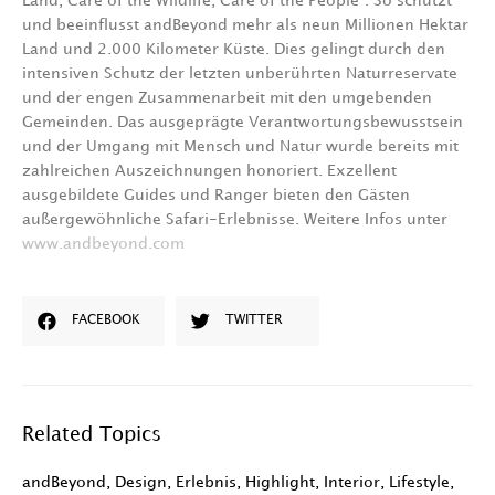
Land, Care of the Wildlife, Care of the People“. So schützt
und beeinflusst andBeyond mehr als neun Millionen Hektar
Land und 2.000 Kilometer Küste. Dies gelingt durch den
intensiven Schutz der letzten unberührten Naturreservate
und der engen Zusammenarbeit mit den umgebenden
Gemeinden. Das ausgeprägte Verantwortungsbewusstsein
und der Umgang mit Mensch und Natur wurde bereits mit
zahlreichen Auszeichnungen honoriert. Exzellent
ausgebildete Guides und Ranger bieten den Gästen
außergewöhnliche Safari-Erlebnisse. Weitere Infos unter
www.andbeyond.com
FACEBOOK
TWITTER
Related Topics
andBeyond
,
Design
,
Erlebnis
,
Highlight
,
Interior
,
Lifestyle
,