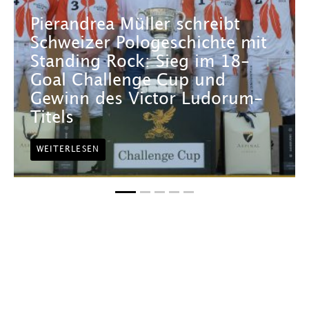
Pierandrea Müller schreibt
Schweizer Pologeschichte mit
Standing Rock: Sieg im 18-
Goal Challenge Cup und
Gewinn des Victor Ludorum-
Titels
WEITERLESEN