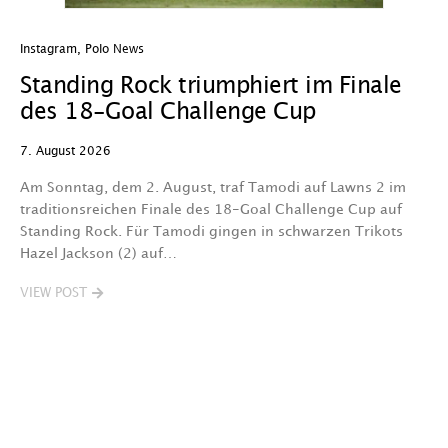
Instagram
,
Polo News
In
Standing Rock triumphiert im Finale
W
des 18-Goal Challenge Cup
W
7. August 2026
7.
Am Sonntag, dem 2. August, traf Tamodi auf Lawns 2 im
D
traditionsreichen Finale des 18-Goal Challenge Cup auf
Au
Standing Rock. Für Tamodi gingen in schwarzen Trikots
K
Hazel Jackson (2) auf…
T
VIEW POST
V