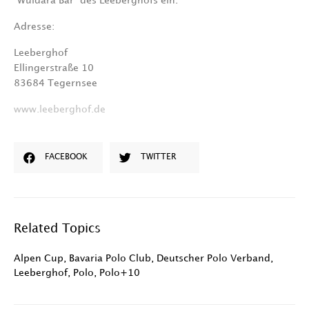
“Wuidara Bar” des Leeberghofs ein.
Adresse:
Leeberghof
Ellingerstraße 10
83684 Tegernsee
www.leeberghof.de
FACEBOOK
TWITTER
Related Topics
Alpen Cup
,
Bavaria Polo Club
,
Deutscher Polo Verband
,
Leeberghof
,
Polo
,
Polo+10