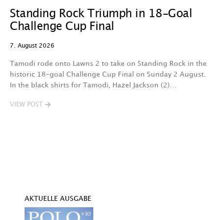
Standing Rock Triumph in 18-Goal
W
Challenge Cup Final
W
7. August 2026
7.
Tamodi rode onto Lawns 2 to take on Standing Rock in the
D
historic 18-goal Challenge Cup Final on Sunday 2 August.
Au
In the black shirts for Tamodi, Hazel Jackson (2)…
K
T
VIEW POST
V
AKTUELLE AUSGABE