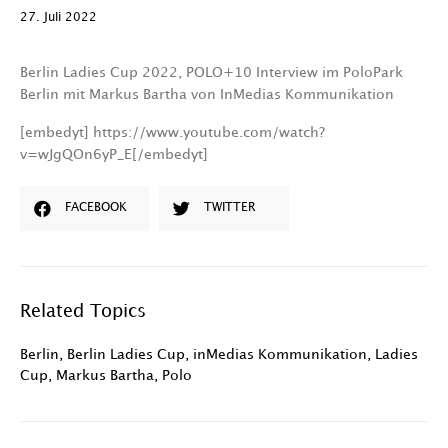
27. Juli 2022
Berlin Ladies Cup 2022, POLO+10 Interview im PoloPark
Berlin mit Markus Bartha von InMedias Kommunikation
[embedyt] https://www.youtube.com/watch?
v=wJgQOn6yP_E[/embedyt]
FACEBOOK
TWITTER
Related Topics
Berlin
,
Berlin Ladies Cup
,
inMedias Kommunikation
,
Ladies
Cup
,
Markus Bartha
,
Polo