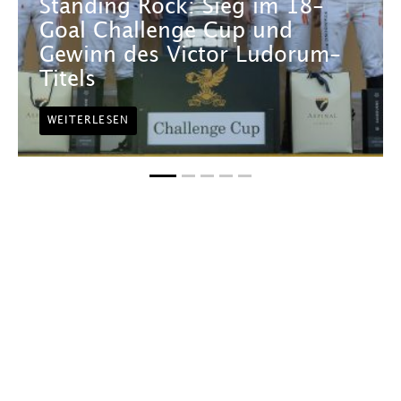
Standing Rock: Sieg im 18-
Goal Challenge Cup und
Gewinn des Victor Ludorum-
Titels
WEITERLESEN