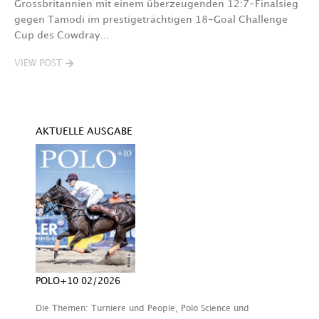
Grossbritannien mit einem überzeugenden 12:7-Finalsieg
V
gegen Tamodi im prestigeträchtigen 18-Goal Challenge
Cup des Cowdray…
VIEW POST
AKTUELLE AUSGABE
POLO+10 02/2026
Die Themen: Turniere und People, Polo Science und