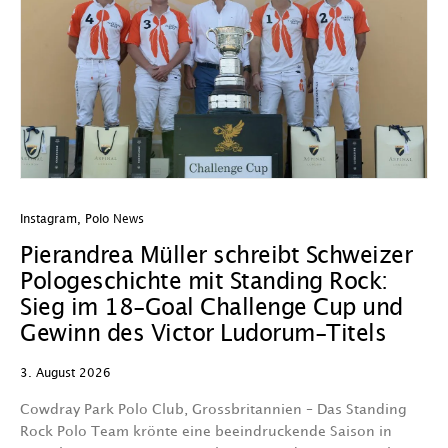
Instagram
,
Polo News
In
Pierandrea Müller schreibt Schweizer
O
Pologeschichte mit Standing Rock:
w
Sieg im 18-Goal Challenge Cup und
29
Gewinn des Victor Ludorum-Titels
D
3. August 2026
we
A
Cowdray Park Polo Club, Grossbritannien – Das Standing
F
Rock Polo Team krönte eine beeindruckende Saison in