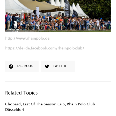
http://www.rheinpolo.de
https://de-de.facebook.com/rheinpoloclub/
FACEBOOK
TWITTER
Related Topics
Chopard
,
Last Of The Season Cup
,
Rhein Polo Club
Düsseldorf