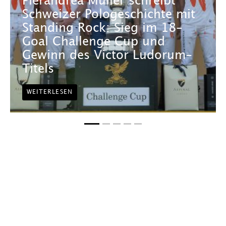
Pierandrea Müller schreibt
Schweizer Pologeschichte mit
Standing Rock: Sieg im 18-
Goal Challenge Cup und
Gewinn des Victor Ludorum-
Titels
WEITERLESEN