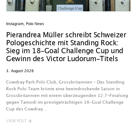
Instagram
,
Polo News
In
Pierandrea Müller schreibt Schweizer
O
Pologeschichte mit Standing Rock:
w
Sieg im 18-Goal Challenge Cup und
29
Gewinn des Victor Ludorum-Titels
D
3. August 2026
we
A
Cowdray Park Polo Club, Grossbritannien – Das Standing
F
Rock Polo Team krönte eine beeindruckende Saison in
Grossbritannien mit einem überzeugenden 12:7-Finalsieg
V
gegen Tamodi im prestigeträchtigen 18-Goal Challenge
Cup des Cowdray…
VIEW POST