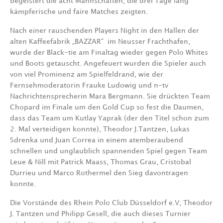
begeistert die acht Mannschaften, die drei Tage lang
kämpferische und faire Matches zeigten.
Nach einer rauschenden Players Night in den Hallen der
alten Kaffeefabrik „BAZZAR“ im Neusser Frachthafen,
wurde der Black-tie am Finaltag wieder gegen Polo Whites
und Boots getauscht. Angefeuert wurden die Spieler auch
von viel Prominenz am Spielfeldrand, wie der
Fernsehmoderatorin Frauke Ludowig und n-tv
Nachrichtensprecherin Mara Bergmann. Sie drückten Team
Chopard im Finale um den Gold Cup so fest die Daumen,
dass das Team um Kutlay Yaprak (der den Titel schon zum
2. Mal verteidigen konnte), Theodor J.Tantzen, Lukas
Sdrenka und Juan Correa in einem atemberaubend
schnellen und unglaublich spannenden Spiel gegen Team
Leue & Nill mit Patrick Maass, Thomas Grau, Cristobal
Durrieu und Marco Rothermel den Sieg davontragen
konnte.
Die Vorstände des Rhein Polo Club Düsseldorf e.V, Theodor
J. Tantzen und Philipp Gesell, die auch dieses Turnier