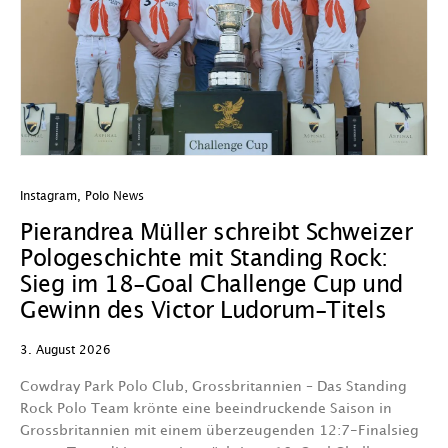
Instagram
,
Polo News
In
Pierandrea Müller schreibt Schweizer
O
Pologeschichte mit Standing Rock:
w
Sieg im 18-Goal Challenge Cup und
29
Gewinn des Victor Ludorum-Titels
D
3. August 2026
we
A
Cowdray Park Polo Club, Grossbritannien – Das Standing
F
Rock Polo Team krönte eine beeindruckende Saison in
Grossbritannien mit einem überzeugenden 12:7-Finalsieg
V