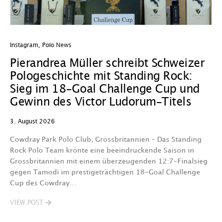
Instagram
,
Polo News
In
Pierandrea Müller schreibt Schweizer
O
Pologeschichte mit Standing Rock:
w
Sieg im 18-Goal Challenge Cup und
29
Gewinn des Victor Ludorum-Titels
D
3. August 2026
we
A
Cowdray Park Polo Club, Grossbritannien – Das Standing
F
Rock Polo Team krönte eine beeindruckende Saison in
Grossbritannien mit einem überzeugenden 12:7-Finalsieg
V
gegen Tamodi im prestigeträchtigen 18-Goal Challenge
Cup des Cowdray…
VIEW POST