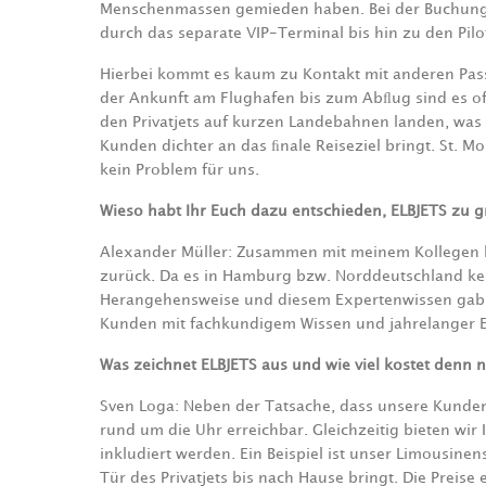
Menschenmassen gemieden haben. Bei der Buchung e
durch das separate VIP-Terminal bis hin zu den Pilo
Hierbei kommt es kaum zu Kontakt mit anderen Passag
der Ankunft am Flughafen bis zum Abﬂug sind es oft
den Privatjets auf kurzen Landebahnen landen, was
Kunden dichter an das ﬁnale Reiseziel bringt. St. Mo
kein Problem für uns.
Wieso habt Ihr Euch dazu entschieden, ELBJETS zu 
Alexander Müller: Zusammen mit meinem Kollegen bl
zurück. Da es in Hamburg bzw. Norddeutschland kein
Herangehensweise und diesem Expertenwissen gab, 
Kunden mit fachkundigem Wissen und jahrelanger 
Was zeichnet ELBJETS aus und wie viel kostet denn nu
Sven Loga: Neben der Tatsache, dass unsere Kunden
rund um die Uhr erreichbar. Gleichzeitig bieten wir
inkludiert werden. Ein Beispiel ist unser Limousin
Tür des Privatjets bis nach Hause bringt. Die Preise 