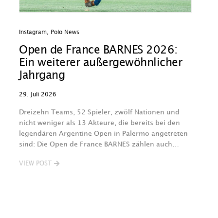
Instagram
,
Polo News
In
Open de France BARNES 2026:
D
Ein weiterer außergewöhnlicher
a
Jahrgang
P
K
29. Juli 2026
29
Dreizehn Teams, 52 Spieler, zwölf Nationen und
nicht weniger als 13 Akteure, die bereits bei den
W
legendären Argentine Open in Palermo angetreten
ak
sind: Die Open de France BARNES zählen auch…
P
Ga
VIEW POST
V