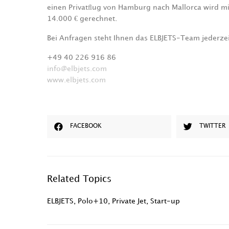
einen Privatﬂug von Hamburg nach Mallorca wird mit
14.000
€
gerechnet.
Bei Anfragen steht Ihnen das ELBJETS-Team jederzei
+49 40 226 916 86
info@elbjets.com
www.elbjets.com
FACEBOOK
TWITTER
Related Topics
ELBJETS
,
Polo+10
,
Private Jet
,
Start-up