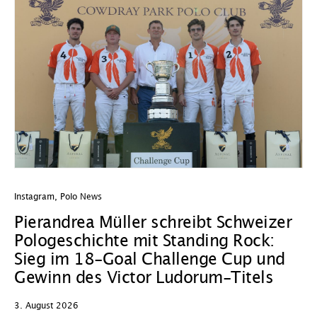
Instagram
,
Polo News
In
Pierandrea Müller schreibt Schweizer
O
Pologeschichte mit Standing Rock:
w
Sieg im 18-Goal Challenge Cup und
29
Gewinn des Victor Ludorum-Titels
D
3. August 2026
we