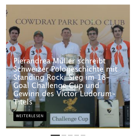
Pierandrea Müller schreibt
Schweizer Pologeschichte mit
Standing Rock: Sieg im 18-
Goal Challenge Cup und
Gewinn des Victor Ludorum-
Titels
WEITERLESEN