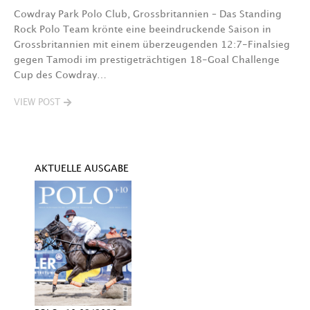
A
Cowdray Park Polo Club, Grossbritannien – Das Standing
F
Rock Polo Team krönte eine beeindruckende Saison in
Grossbritannien mit einem überzeugenden 12:7-Finalsieg
V
gegen Tamodi im prestigeträchtigen 18-Goal Challenge
Cup des Cowdray…
VIEW POST
AKTUELLE AUSGABE