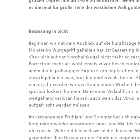
großen Depression ab 1929 zu befürchten. Wenn die
es diesmal für große Teile der westlichen Welt gol
Besserung in Sicht
Beginnen wir mit dem Ausblick auf die kurzfristig
Monate im Würgegriff gehalten hat, ist Besserung i
Virus sich auf der Nordhalbkugel nicht mehr so rasc
Fortschritt mehr als wohl jemals zuvor beschleunigt
allem dank großzügiger Exporte von Impfstoffen in
zurückgeblieben war, wurden mittlerweile bereits 4
einem Jahr werden wir den kommenden Wochen die 
spürbar lockern können. Dank einer Vielzahl von Im
weitgehend verloren haben, auch wenn das Virus n
aufgefrischt werden müssen.
Im vergangenen Frühjahr und Sommer hat sich nahezu
Konjunktur wieder anspringen kann. Von Mai bis N
überrascht. Während beispielsweise die deutsche Wi
gegenüber dem Niveau vor der Pandemie eingebroche