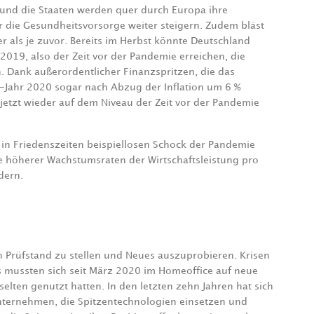
t und die Staaten werden quer durch Europa ihre
r die Gesundheitsvorsorge weiter steigern. Zudem bläst
r als je zuvor. Bereits im Herbst könnte Deutschland
2019, also der Zeit vor der Pandemie erreichen, die
. Dank außerordentlicher Finanzspritzen, die das
Jahr 2020 sogar nach Abzug der Inflation um 6 %
 jetzt wieder auf dem Niveau der Zeit vor der Pandemie
n Friedenszeiten beispiellosen Schock der Pandemie
e höherer Wachstumsraten der Wirtschaftsleistung pro
dern.
Prüfstand zu stellen und Neues auszuprobieren. Krisen
s mussten sich seit März 2020 im Homeoffice auf neue
selten genutzt hatten. In den letzten zehn Jahren hat sich
nternehmen, die Spitzentechnologien einsetzen und