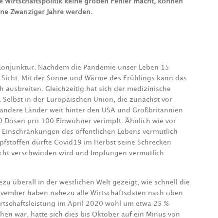
 Wirtschaftspolitik keine groben Fehler macht, können
dene Zwanziger Jahre werden.
e Konjunktur. Nachdem die Pandemie unser Leben 15
n Sicht. Mit der Sonne und Wärme des Frühlings kann das
h ausbreiten. Gleichzeitig hat sich der medizinische
. Selbst in der Europäischen Union, die zunächst vor
 andere Länder weit hinter den USA und Großbritannien
0 Dosen pro 100 Einwohner verimpft. Ähnlich wie vor
Einschränkungen des öffentlichen Lebens vermutlich
pfstoffen dürfte Covid19 im Herbst seine Schrecken
icht verschwinden wird und Impfungen vermutlich
 überall in der westlichen Welt gezeigt, wie schnell die
ovember haben nahezu alle Wirtschaftsdaten nach oben
rtschaftsleistung im April 2020 wohl um etwa 25 %
n war, hatte sich dies bis Oktober auf ein Minus von