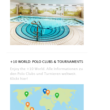
+10 WORLD: POLO CLUBS & TOURNAMENTS
Enjoy the +10 World. Alle Informationen zu
den Polo Clubs und Turnieren weltweit.
Klickt hier!