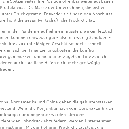
n die Spitzenreiter ihre Position offenbar weiter ausbauen
 Produktivität. Die Masse der Unternehmen, die bisher
 unter Druck geraten. Entweder sie finden den Anschluss
 erhöht die gesamtwirtschaftliche Produktivität.
hmen in der Pandemie aufnehmen mussten, wirken letztlich
nehmen kommen entweder gut – also mit wenig Schulden –
dank ihres zukunftsfähigen Geschäftsmodells schnell
rden sich bei Finanzierungskosten, die künftig
trengen müssen, um nicht unterzugehen. Eine zeitlich
 denen auch staatliche Hilfen nicht mehr großzügig
tragen.
opa, Nordamerika und China gehen die geburtenstarken
Ruhestand. Wenn die Konjunktur sich vom Corona-Einbruch
 Jahr knapper und begehrter werden. Um dem
sultierenden Lohndruck abzufedern, werden Unternehmen
investieren. Mit der höheren Produktivität steigt die