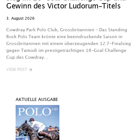
29
Gewinn des Victor Ludorum-Titels
D
3. August 2026
we
A
Cowdray Park Polo Club, Grossbritannien – Das Standing
F
Rock Polo Team krönte eine beeindruckende Saison in
Grossbritannien mit einem überzeugenden 12:7-Finalsieg
V
gegen Tamodi im prestigeträchtigen 18-Goal Challenge
Cup des Cowdray…
VIEW POST
AKTUELLE AUSGABE