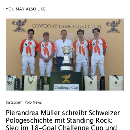
YOU MAY ALSO LIKE
Instagram
,
Polo News
In
Pierandrea Müller schreibt Schweizer
O
Pologeschichte mit Standing Rock:
w
Sieg im 18-Goal Challenge Cup und