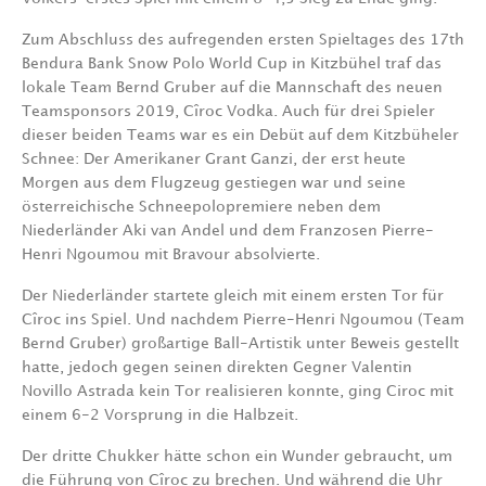
Zum Abschluss des aufregenden ersten Spieltages des 17th
Bendura Bank Snow Polo World Cup in Kitzbühel traf das
lokale Team Bernd Gruber auf die Mannschaft des neuen
Teamsponsors 2019, Cîroc Vodka. Auch für drei Spieler
dieser beiden Teams war es ein Debüt auf dem Kitzbüheler
Schnee: Der Amerikaner Grant Ganzi, der erst heute
Morgen aus dem Flugzeug gestiegen war und seine
österreichische Schneepolopremiere neben dem
Niederländer Aki van Andel und dem Franzosen Pierre-
Henri Ngoumou mit Bravour absolvierte.
Der Niederländer startete gleich mit einem ersten Tor für
Cîroc ins Spiel. Und nachdem Pierre-Henri Ngoumou (Team
Bernd Gruber) großartige Ball-Artistik unter Beweis gestellt
hatte, jedoch gegen seinen direkten Gegner Valentin
Novillo Astrada kein Tor realisieren konnte, ging Ciroc mit
einem 6-2 Vorsprung in die Halbzeit.
Der dritte Chukker hätte schon ein Wunder gebraucht, um
die Führung von Cîroc zu brechen. Und während die Uhr