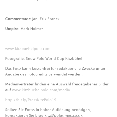
Commentator:
Jan-Erik Franck
Umpire:
Mark Holmes
www.kitzbuehelpolo.com
Fotografie: Snow Polo World Cup Kitzbühel
Das Foto kann kostenfrei für redaktionelle Zwecke unter
Angabe des Fotocredits verwendet werden.
Medienvertreter finden eine Auswahl freigegebener Bilder
auf
www.kitzbuehelpolo.com/media
.
http://bit.ly/PressKitzPolo19
Sollten Sie Fotos in hoher Auflösung benötigen,
kontaktieren Sie bitte kitz@polotimes.co.uk