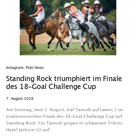
Instagram
,
Polo News
In
Standing Rock triumphiert im Finale
W
des 18-Goal Challenge Cup
W
7. August 2026
7.
Am Sonntag, dem 2. August, traf Tamodi auf Lawns 2 im
D
traditionsreichen Finale des 18-Goal Challenge Cup auf
Au
Standing Rock. Für Tamodi gingen in schwarzen Trikots
K
Hazel Jackson (2) auf…
T