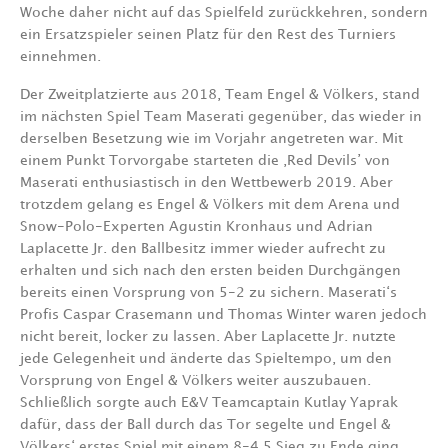
Woche daher nicht auf das Spielfeld zurückkehren, sondern
ein Ersatzspieler seinen Platz für den Rest des Turniers
einnehmen.
Der Zweitplatzierte aus 2018, Team Engel & Völkers, stand
im nächsten Spiel Team Maserati gegenüber, das wieder in
derselben Besetzung wie im Vorjahr angetreten war. Mit
einem Punkt Torvorgabe starteten die ‚Red Devils’ von
Maserati enthusiastisch in den Wettbewerb 2019. Aber
trotzdem gelang es Engel & Völkers mit dem Arena und
Snow-Polo-Experten Agustin Kronhaus und Adrian
Laplacette Jr. den Ballbesitz immer wieder aufrecht zu
erhalten und sich nach den ersten beiden Durchgängen
bereits einen Vorsprung von 5-2 zu sichern. Maserati‘s
Profis Caspar Crasemann und Thomas Winter waren jedoch
nicht bereit, locker zu lassen. Aber Laplacette Jr. nutzte
jede Gelegenheit und änderte das Spieltempo, um den
Vorsprung von Engel & Völkers weiter auszubauen.
Schließlich sorgte auch E&V Teamcaptain Kutlay Yaprak
dafür, dass der Ball durch das Tor segelte und Engel &
Völkers‘ erstes Spiel mit einem 8-4,5 Sieg zu Ende ging.