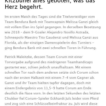
Kitzbühel alles geboten, was das
Herz begehrt.
Im ersten Match des Tages sind die Titelverteidiger vom
Team Bendura Bank mit Teamcaptain Melissa Ganzi gleich
mit vollem Elan ins Spiel gegangen. In derselben Besetzung
wie 2018 – dem 9-Goaler Alejandro Novillo Astrada,
Schneepolo Maestro Tito Gaudenzi und Melissa Ganzi aus
Florida, als der einzigen Damenspielerin des Turniers –
ging Bendura Bank mit zwei schnellen Toren in Führung.
Patrick Maleitzke, dessen Team Corum mit einer
Torvorgabe aufgrund des niedrigeren Teamhandicaps
gestartet war, schien jedoch unaufhaltsam. Mit einem
schnellen Tor nach dem anderen setzte sich Corum schon
nach der ersten Halbzeit mit einem 7-4 vom Gegner ab.
Ganzi und ihr Team hielten tapfer dagegen, doch mit
einem Endergebnis von 11,5-9 hatte Corum am Ende
deutlich die Nase vorn. In den letzten Sekunden des letzten
Chukker fiel Corum-Spieler Eckhardt Juls leider vom Pferd
und zog sich eine Schlüsselbeinfraktur zu. Juls wird diese