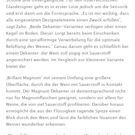
Schöne und Unvergängliche. Für den österreichischen
Glasdesigner geht es in erster Linie jedoch um die Sensorik
und erst dann um die
Formsprache. „Es ist mir wichtig, dass
alle eingesetzten Designelemente einen Zweck
erfüllen“,
sagt Zalto. „Beide Dekanter-Varianten verfügen über einen
Kegel im Boden. Dieser
sorgt bereits beim Einschenken
durch eine spiralförmige Verwirbelung für die optimale
Belüftung des Weines.“ Genau darum geht es schließlich bei
einem Dekanter: der Wein soll
zügig mit Sauerstoff
angereichert werden. Im Vergleich zur kleineren Variante
bietet der
‚Brillant Magnum’
mit seinem Umfang eine größere
Oberfläche, durch die der Wein mit
Sauerstoff in Kontakt
kommt. Der Magnum Dekanter ist dementsprechend nicht
nur für
Magnumflaschen geeignet, sondern vor allem für
Weine, die von viel Sauerstoff profitieren.
Darüber hinaus
ermöglicht die aus der Flüssigkeit ragende Spitze einen
Blick durch den
Wein und lässt die farblichen Nuancen des
Weines wunderbar erkennen.