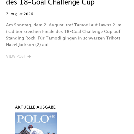
des 18-Goal Challenge Cup
W
7. August 2026
7.
Am Sonntag, dem 2. August, traf Tamodi auf Lawns 2 im
D
traditionsreichen Finale des 18-Goal Challenge Cup auf
Au
Standing Rock. Für Tamodi gingen in schwarzen Trikots
K
Hazel Jackson (2) auf…
T
VIEW POST
V
AKTUELLE AUSGABE