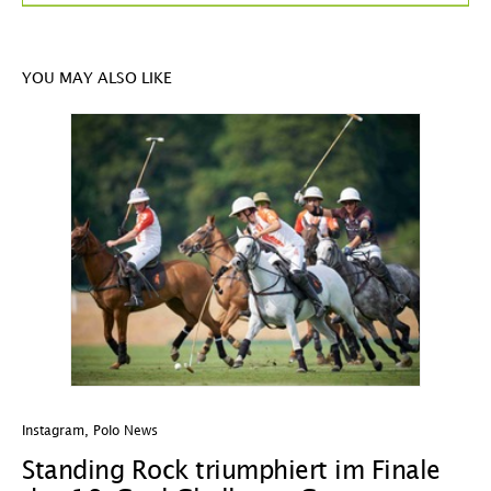
YOU MAY ALSO LIKE
Instagram
,
Polo News
In
Standing Rock triumphiert im Finale
W