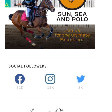
SOCIAL FOLLOWERS
51K
13K
3K