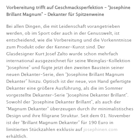
Vorbereitung trifft auf Geschmacksperfektion
–
“Josephine
Brillant Magnum”
–
Dekanter für
Spitzenweine
Bei allen Dingen, die mit Leidenschaft vorangetrieben
werden, ob im Sport oder auch in der
Genusswelt, ist
entscheidend, wie die Vorbereitung und die Vorkenntnisse
zum Produkt oder
der Kenner-Kunst sind. Der
Glasdesigner Kurt Josef Zalto wurde schon mehrfach
international ausgezeichnet für seine Weinglas-Kollektion
“Josephine” und fügte jetzt den
zweiten Baustein seiner
neuen Dekanter-Serie, den “Josephine Brillant Magnum
Dekanter”
hinzu. Optisch ist der neue, von Hand gefertigte
Dekanter eine größere
Ausführung, als die
im Sommer
vorgestellte Dekanter-Serie “Josephine Dekanter Brillant”.
Sowohl der
“Josephine Dekanter Brillant”, als auch der
“Magnum Dekanter” überzeugen durch ihr
minimalistisches
Design und ihre filigrane Struktur. Seit dem 01. November
ist der “Brillant
Magnum Dekanter” für 190 Euro in
limitierten Stückzahlen exklusiv auf
josephinen.com
erhältlich.