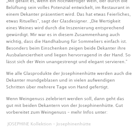
„Mit gefällt es, wenn ein hochwertiger Wein, der durch die
Belüftung sein volles Potenzial
entwickelt, im Restaurant in
einem Dekanter präsentiert wird. Das hat etwas Feierliches,
etwas Rituelles“, sagt der Glasdesigner. „Die Wertigkeit
eines Weines wird durch die
Inszenierung entsprechend
gewürdigt. Mir war es in diesem Zusammenhang auch
wichtig,
dass die Handhabung für Sommeliers einfach ist.
Besonders beim Einschenken zeigen
beide Dekanter ihre
Ausbalanciertheit und liegen hervorragend in der Hand. So
lässt sich
der Wein unangestrengt und elegant servieren.“
Wie alle Glasprodukte der Josephinenhütte werden auch die
Dekanter mundgeblasen und in
vielen aufwendigen
Schritten über mehrere
T
age
von Hand gefertigt.
Wenn Weingenuss zelebriert werden soll, dann geht das
gut mit beiden Dekantern von der
Josephinenhütte. Gut
vorbereitet zum Weingenuss
–
mehr Infos unter:
JOSEPHINE
Kollektion
–
Josephinenhütte