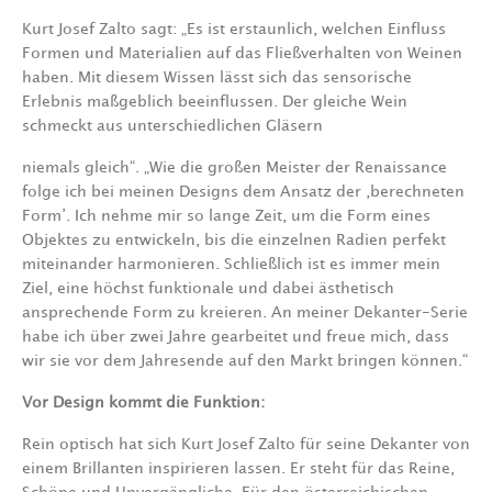
Kurt Josef Zalto sagt: „Es ist erstaunlich, welchen Einfluss
Formen und Materialien auf das
Fließverhalten von Weinen
haben. Mit diesem Wissen lässt sich das sensorische
Erlebnis
maßgeblich beeinflussen. Der gleiche Wein
schmeckt aus unterschiedlichen Gläsern
niemals gleich“. „Wie die großen Meister der Renaissance
folge ich bei meinen Designs dem
Ansatz der ‚berechneten
Form’. Ich nehme mir so lange Zeit, um die Form eines
Objektes zu
entwickeln, bis die einzelnen Radien perfekt
miteinander harmonieren. Schließlich ist es
immer mein
Ziel, eine höchst funktionale und dabei ästhetisch
ansprechende Form zu
kreieren.
An meiner Dekanter-Serie
habe ich über zwei Jahre gearbeitet und freue mich,
dass
wir sie vor dem Jahresende auf den Markt bringen können.“
V
or
Design kommt die Funktion:
Rein optisch hat sich Kurt Josef Zalto für seine Dekanter von
einem Brillanten inspirieren
lassen. Er steht für das Reine,