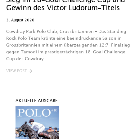
Sieg im 18-Goal Challenge Cup und
29
Gewinn des Victor Ludorum-Titels
D
3. August 2026
we
A
Cowdray Park Polo Club, Grossbritannien – Das Standing
F
Rock Polo Team krönte eine beeindruckende Saison in
Grossbritannien mit einem überzeugenden 12:7-Finalsieg
V
gegen Tamodi im prestigeträchtigen 18-Goal Challenge
Cup des Cowdray…
VIEW POST
AKTUELLE AUSGABE