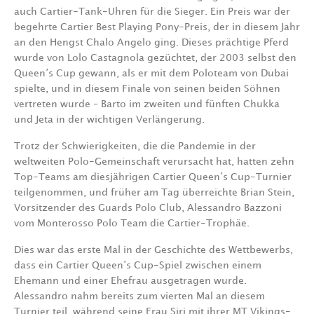
auch Cartier-Tank-Uhren für die Sieger. Ein Preis war der
begehrte Cartier Best Playing Pony-Preis, der in diesem Jahr
an den Hengst Chalo Angelo ging. Dieses prächtige Pferd
wurde von Lolo Castagnola gezüchtet, der 2003 selbst den
Queen’s Cup gewann, als er mit dem Poloteam von Dubai
spielte, und in diesem Finale von seinen beiden Söhnen
vertreten wurde – Barto im zweiten und fünften Chukka
und Jeta in der wichtigen Verlängerung.
Trotz der Schwierigkeiten, die die Pandemie in der
weltweiten Polo-Gemeinschaft verursacht hat, hatten zehn
Top-Teams am diesjährigen Cartier Queen’s Cup-Turnier
teilgenommen, und früher am Tag überreichte Brian Stein,
Vorsitzender des Guards Polo Club, Alessandro Bazzoni
vom Monterosso Polo Team die Cartier-Trophäe.
Dies war das erste Mal in der Geschichte des Wettbewerbs,
dass ein Cartier Queen’s Cup-Spiel zwischen einem
Ehemann und einer Ehefrau ausgetragen wurde.
Alessandro nahm bereits zum vierten Mal an diesem
Turnier teil, während seine Frau Siri mit ihrer MT Vikings-