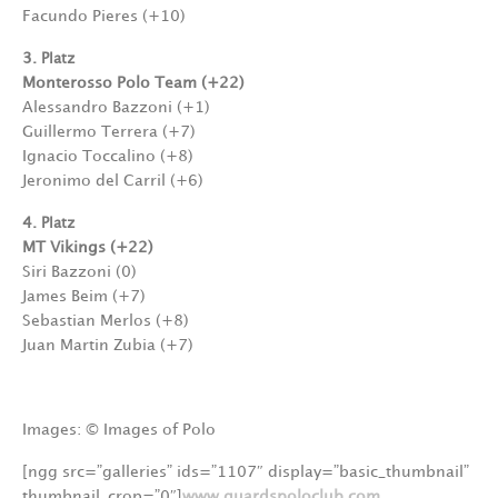
Facundo Pieres (+10)
3
. Platz
Monterosso Polo Team (+22)
Alessandro Bazzoni (+1)
Guillermo Terrera (+7)
Ignacio Toccalino (+8)
Jeronimo del Carril (+6)
4
. Platz
MT Vikings (+22)
Siri Bazzoni (0)
James Beim (+7)
Sebastian Merlos (+8)
Juan Martin Zubia (+7)
Images: © Images of Polo
[ngg src=”galleries” ids=”1107″ display=”basic_thumbnail”
thumbnail_crop=”0″]
www.guardspoloclub.com