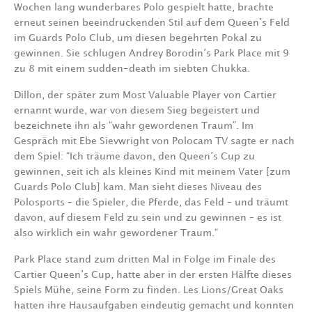
Wochen lang wunderbares Polo gespielt hatte, brachte
erneut seinen beeindruckenden Stil auf dem Queen’s Feld
im Guards Polo Club, um diesen begehrten Pokal zu
gewinnen. Sie schlugen Andrey Borodin’s Park Place mit 9
zu 8 mit einem sudden-death im siebten Chukka.
Dillon, der später zum Most Valuable Player von Cartier
ernannt wurde, war von diesem Sieg begeistert und
bezeichnete ihn als “wahr gewordenen Traum”. Im
Gespräch mit Ebe Sievwright von Polocam TV sagte er nach
dem Spiel: “Ich träume davon, den Queen’s Cup zu
gewinnen, seit ich als kleines Kind mit meinem Vater [zum
Guards Polo Club] kam. Man sieht dieses Niveau des
Polosports – die Spieler, die Pferde, das Feld – und träumt
davon, auf diesem Feld zu sein und zu gewinnen – es ist
also wirklich ein wahr gewordener Traum.“
Park Place stand zum dritten Mal in Folge im Finale des
Cartier Queen’s Cup, hatte aber in der ersten Hälfte dieses
Spiels Mühe, seine Form zu finden. Les Lions/Great Oaks
hatten ihre Hausaufgaben eindeutig gemacht und konnten