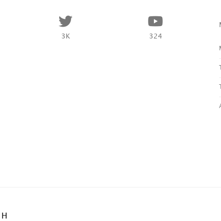
3K
324
BH