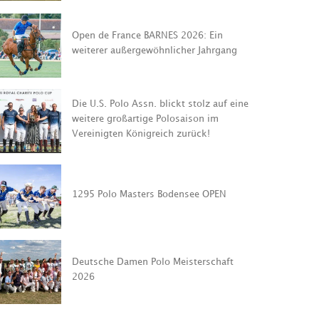
.S. Polo Assn. blickt
Open de France BARNES 2026: Ein
 auf eine weitere
weiterer außergewöhnlicher Jahrgang
artige Polosaison im
inigten Königreich
1295 Polo M
ck!
Bodensee O
Die U.S. Polo Assn. blickt stolz auf eine
weitere großartige Polosaison im
LESEN
WEITERLESEN
Vereinigten Königreich zurück!
1295 Polo Masters Bodensee OPEN
Deutsche Damen Polo Meisterschaft
2026