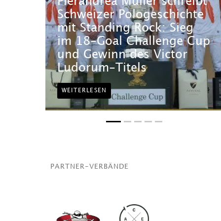
Pierandrea Müller schreibt
Schweizer Pologeschichte
mit Standing Rock: Sieg
im 18-Goal Challenge Cup
und Gewinn des Victor
Ludorum-Titels
WEITERLESEN
PARTNER-VERBÄNDE