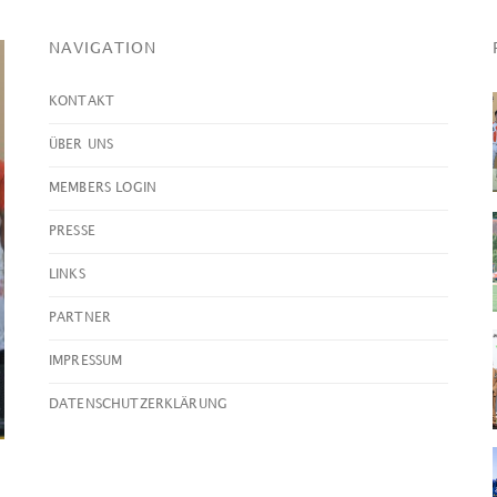
NAVIGATION
KONTAKT
ÜBER UNS
MEMBERS LOGIN
Die U
PRESSE
Open de France BARNES
stolz
LINKS
2026: Ein weiterer
groß
außergewöhnlicher
Vere
PARTNER
Jahrgang
zurü
IMPRESSUM
WEITERLESEN
WEITER
DATENSCHUTZERKLÄRUNG