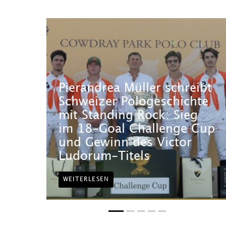
Pierandrea Müller schreibt
Schweizer Pologeschichte
mit Standing Rock: Sieg
im 18-Goal Challenge Cup
und Gewinn des Victor
Ludorum-Titels
WEITERLESEN