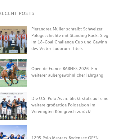
RECENT POSTS
Pierandrea Müller schreibt Schweizer
Pologeschichte mit Standing Rock: Sieg
im 18-Goal Challenge Cup und Gewinn
des Victor Ludorum-Titels
.S. Polo Assn. blickt
Open de France BARNES 2026: Ein
 auf eine weitere
weiterer außergewöhnlicher Jahrgang
artige Polosaison im
inigten Königreich
1295 Polo M
ck!
Bodensee O
Die U.S. Polo Assn. blickt stolz auf eine
weitere großartige Polosaison im
LESEN
WEITERLESEN
Vereinigten Königreich zurück!
1295 Polo Masters Bodensee OPEN