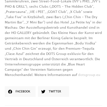
Sammleruhren, zwei Street-Food-Lokale (IVY’s PHO, „IVY’s
PHO & GRILL“), sechs Clubs („DOTS – The Hidden Club“,
„Pratersauna“, „VIE i PEE“, „GOAT Club“, „X Club“ sowie
„Take Five“ in Kitzbühel), zwei Bars („Chin Chin – The Dry
Martini Bar“, „Y Mini Bar“) und das Hotel „La Petite Ivy“ in der
Wachau. Der Ausstellungsbetrieb und Kunsthandel sind in
der HO GALLERY gebündelt. Das Kleine Haus der Kunst wird
gemeinsam mit der Berliner König Galerie bespielt. Im
Getränkebereich werden die Eigenmarken „Bodu Vodka“
und „Chin Chin Gin“ erzeugt, für den Premium-Tequila
„Clase Azul“ zeichnet die DOTS Group exklusiv für den
Vertrieb in Deutschland und Österreich verantwortlich. Die
Unternehmensgruppe unterstützt die „Blue Heart
Campaign“ der Vereinten Nationen gegen
Menschenhandel. Weitere Informationen auf
dotsgroup.eu
FACEBOOK
TWITTER