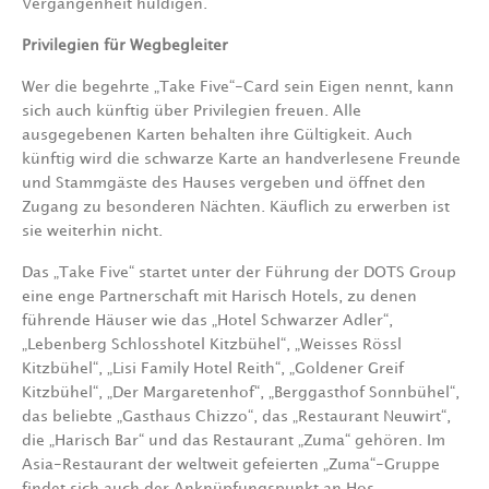
Vergangenheit huldigen.“
Privilegien für Wegbegleiter
Wer die begehrte „Take Five“-Card sein Eigen nennt, kann
sich auch künftig über Privilegien freuen. Alle
ausgegebenen Karten behalten ihre Gültigkeit. Auch
künftig wird die schwarze Karte an handverlesene Freunde
und Stammgäste des Hauses vergeben und öffnet den
Zugang zu besonderen Nächten. Käuflich zu erwerben ist
sie weiterhin nicht.
Das „Take Five“ startet unter der Führung der DOTS Group
eine enge Partnerschaft mit Harisch Hotels, zu denen
führende Häuser wie das „Hotel Schwarzer Adler“,
„Lebenberg Schlosshotel Kitzbühel“, „Weisses Rössl
Kitzbühel“, „Lisi Family Hotel Reith“, „Goldener Greif
Kitzbühel“, „Der Margaretenhof“, „Berggasthof Sonnbühel“,
das beliebte „Gasthaus Chizzo“, das „Restaurant Neuwirt“,
die „Harisch Bar“ und das Restaurant „Zuma“ gehören. Im
Asia-Restaurant der weltweit gefeierten „Zuma“-Gruppe
findet sich auch der Anknüpfungspunkt an Hos