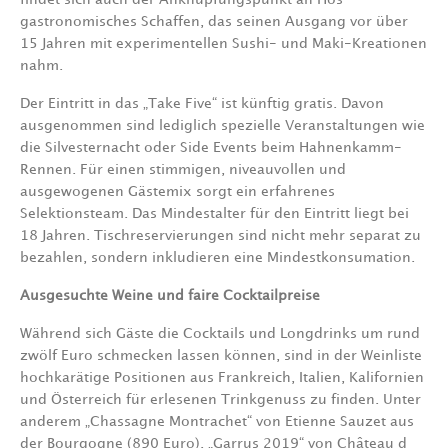
gastronomisches Schaffen, das seinen Ausgang vor über
15 Jahren mit experimentellen Sushi- und Maki-Kreationen
nahm.
Der Eintritt in das „Take Five“ ist künftig gratis. Davon
ausgenommen sind lediglich spezielle Veranstaltungen wie
die Silvesternacht oder Side Events beim Hahnenkamm-
Rennen. Für einen stimmigen, niveauvollen und
ausgewogenen Gästemix sorgt ein erfahrenes
Selektionsteam. Das Mindestalter für den Eintritt liegt bei
18 Jahren. Tischreservierungen sind nicht mehr separat zu
bezahlen, sondern inkludieren eine Mindestkonsumation.
Ausgesuchte Weine und faire Cocktailpreise
Während sich Gäste die Cocktails und Longdrinks um rund
zwölf Euro schmecken lassen können, sind in der Weinliste
hochkarätige Positionen aus Frankreich, Italien, Kalifornien
und Österreich für erlesenen Trinkgenuss zu finden. Unter
anderem „Chassagne Montrachet“ von Etienne Sauzet aus
der Bourgogne (890 Euro), „Garrus 2019“ von Château d