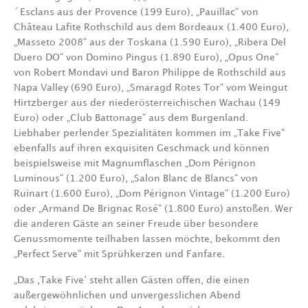
´Esclans aus der Provence (199 Euro), „Pauillac“ von
Château Lafite Rothschild aus dem Bordeaux (1.400 Euro),
„Masseto 2008“ aus der Toskana (1.590 Euro), „Ribera Del
Duero DO“ von Domino Pingus (1.890 Euro), „Opus One“
von Robert Mondavi und Baron Philippe de Rothschild aus
Napa Valley (690 Euro), „Smaragd Rotes Tor“ vom Weingut
Hirtzberger aus der niederösterreichischen Wachau (149
Euro) oder „Club Battonage“ aus dem Burgenland.
Liebhaber perlender Spezialitäten kommen im „Take Five“
ebenfalls auf ihren exquisiten Geschmack und können
beispielsweise mit Magnumflaschen „Dom Pérignon
Luminous“ (1.200 Euro), „Salon Blanc de Blancs“ von
Ruinart (1.600 Euro), „Dom Pérignon Vintage“ (1.200 Euro)
oder „Armand De Brignac Rosé“ (1.800 Euro) anstoßen. Wer
die anderen Gäste an seiner Freude über besondere
Genussmomente teilhaben lassen möchte, bekommt den
„Perfect Serve“ mit Sprühkerzen und Fanfare.
„Das ‚Take Five‘ steht allen Gästen offen, die einen
außergewöhnlichen und unvergesslichen Abend