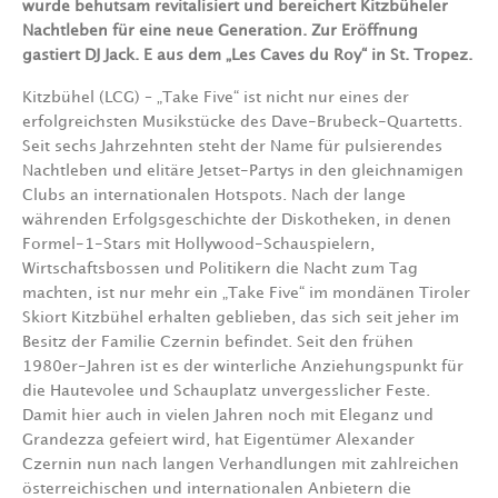
wurde behutsam revitalisiert und bereichert Kitzbüheler
Nachtleben für eine neue Generation. Zur Eröffnung
gastiert DJ Jack. E aus dem „Les Caves du Roy“ in St. Tropez.
Kitzbühel (LCG) – „Take Five“ ist nicht nur eines der
erfolgreichsten Musikstücke des Dave-Brubeck-Quartetts.
Seit sechs Jahrzehnten steht der Name für pulsierendes
Nachtleben und elitäre Jetset-Partys in den gleichnamigen
Clubs an internationalen Hotspots. Nach der lange
währenden Erfolgsgeschichte der Diskotheken, in denen
Formel-1-Stars mit Hollywood-Schauspielern,
Wirtschaftsbossen und Politikern die Nacht zum Tag
machten, ist nur mehr ein „Take Five“ im mondänen Tiroler
Skiort Kitzbühel erhalten geblieben, das sich seit jeher im
Besitz der Familie Czernin befindet. Seit den frühen
1980er-Jahren ist es der winterliche Anziehungspunkt für
die Hautevolee und Schauplatz unvergesslicher Feste.
Damit hier auch in vielen Jahren noch mit Eleganz und
Grandezza gefeiert wird, hat Eigentümer Alexander
Czernin nun nach langen Verhandlungen mit zahlreichen
österreichischen und internationalen Anbietern die