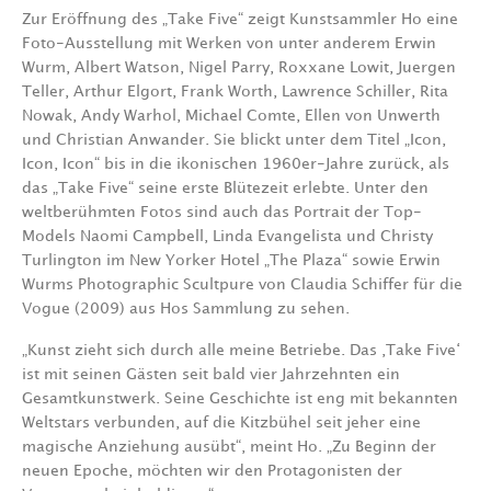
Zur Eröffnung des „Take Five“ zeigt Kunstsammler Ho eine
Foto-Ausstellung mit Werken von unter anderem Erwin
Wurm, Albert Watson, Nigel Parry, Roxxane Lowit, Juergen
Teller, Arthur Elgort, Frank Worth, Lawrence Schiller, Rita
Nowak, Andy Warhol, Michael Comte, Ellen von Unwerth
und Christian Anwander. Sie blickt unter dem Titel „Icon,
Icon, Icon“ bis in die ikonischen 1960er-Jahre zurück, als
das „Take Five“ seine erste Blütezeit erlebte. Unter den
weltberühmten Fotos sind auch das Portrait der Top-
Models Naomi Campbell, Linda Evangelista und Christy
Turlington im New Yorker Hotel „The Plaza“ sowie Erwin
Wurms Photographic Scultpure von Claudia Schiffer für die
Vogue (2009) aus Hos Sammlung zu sehen.
„Kunst zieht sich durch alle meine Betriebe. Das ‚Take Five‘
ist mit seinen Gästen seit bald vier Jahrzehnten ein
Gesamtkunstwerk. Seine Geschichte ist eng mit bekannten
Weltstars verbunden, auf die Kitzbühel seit jeher eine
magische Anziehung ausübt“, meint Ho. „Zu Beginn der
neuen Epoche, möchten wir den Protagonisten der