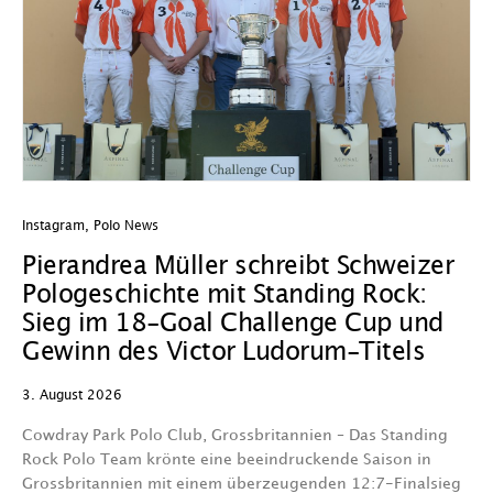
Instagram
,
Polo News
In
Pierandrea Müller schreibt Schweizer
O
Pologeschichte mit Standing Rock:
w
Sieg im 18-Goal Challenge Cup und
29
Gewinn des Victor Ludorum-Titels
D
3. August 2026
we
A
Cowdray Park Polo Club, Grossbritannien – Das Standing
F
Rock Polo Team krönte eine beeindruckende Saison in
Grossbritannien mit einem überzeugenden 12:7-Finalsieg