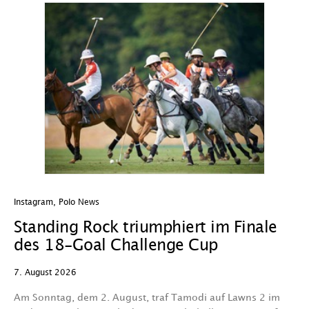
Instagram
,
Polo News
In
Standing Rock triumphiert im Finale
W
des 18-Goal Challenge Cup
W
7. August 2026
7.
Am Sonntag, dem 2. August, traf Tamodi auf Lawns 2 im
D