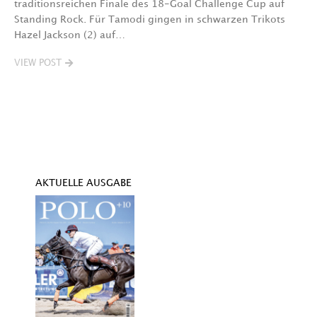
traditionsreichen Finale des 18-Goal Challenge Cup auf
Au
Standing Rock. Für Tamodi gingen in schwarzen Trikots
K
Hazel Jackson (2) auf…
T
VIEW POST
V
AKTUELLE AUSGABE