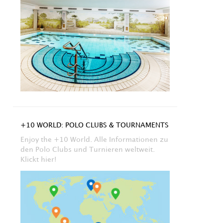
+10 WORLD: POLO CLUBS & TOURNAMENTS
Enjoy the +10 World. Alle Informationen zu
den Polo Clubs und Turnieren weltweit.
Klickt hier!