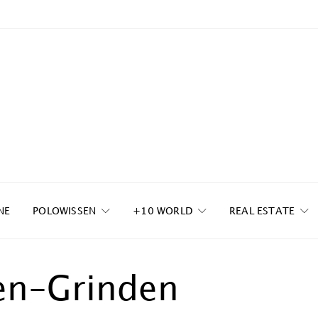
NE
POLOWISSEN
+10 WORLD
REAL ESTATE
en-Grinden