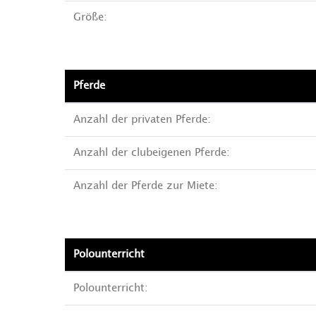
Größe:
Pferde
Anzahl der privaten Pferde:
Anzahl der clubeigenen Pferde:
Anzahl der Pferde zur Miete:
Polounterricht
Polounterricht: