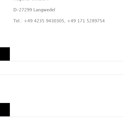
D-27299 Langwedel
Tel.: +49 4235 9430305, +49 171 5289754