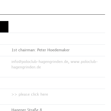
1st chairman: Peter Hoedemaker
info@poloclub-hagengrinden.de
,
www.poloclub-
hagengrinden.de
>> please click here
Hagener Straße 8