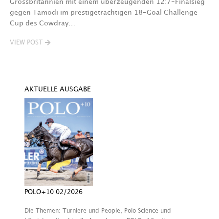
Grossbritannien mit einem überzeugenden 12:7-Finalsieg
V
gegen Tamodi im prestigeträchtigen 18-Goal Challenge
Cup des Cowdray…
VIEW POST
AKTUELLE AUSGABE
POLO+10 02/2026
Die Themen: Turniere und People, Polo Science und