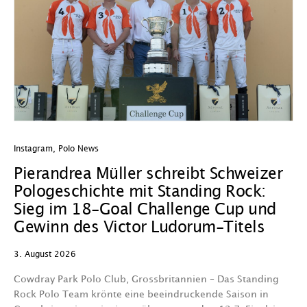
Instagram
,
Polo News
In
Pierandrea Müller schreibt Schweizer
O
Pologeschichte mit Standing Rock:
w
Sieg im 18-Goal Challenge Cup und
29
Gewinn des Victor Ludorum-Titels
D
3. August 2026
we
A
Cowdray Park Polo Club, Grossbritannien – Das Standing
F
Rock Polo Team krönte eine beeindruckende Saison in