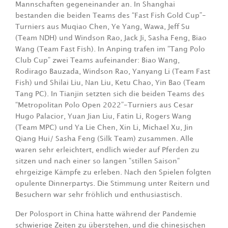
Mannschaften gegeneinander an. In Shanghai
bestanden die beiden Teams des “Fast Fish Gold Cup”-
Turniers aus Muqiao Chen, Ye Yang, Wawa, Jeff Su
(Team NDH) und Windson Rao, Jack Ji, Sasha Feng, Biao
Wang (Team Fast Fish). In Anping trafen im “Tang Polo
Club Cup” zwei Teams aufeinander: Biao Wang,
Rodirago Bauzada, Windson Rao, Yanyang Li (Team Fast
Fish) und Shilai Liu, Nan Liu, Ketu Chao, Yin Bao (Team
Tang PC). In Tianjin setzten sich die beiden Teams des
“Metropolitan Polo Open 2022”-Turniers aus Cesar
Hugo Palacior, Yuan Jian Liu, Fatin Li, Rogers Wang
(Team MPC) und Ya Lie Chen, Xin Li, Michael Xu, Jin
Qiang Hui/ Sasha Feng (Silk Team) zusammen. Alle
waren sehr erleichtert, endlich wieder auf Pferden zu
sitzen und nach einer so langen “stillen Saison“
ehrgeizige Kämpfe zu erleben. Nach den Spielen folgten
opulente Dinnerpartys. Die Stimmung unter Reitern und
Besuchern war sehr fröhlich und enthusiastisch.
Der Polosport in China hatte während der Pandemie
schwierige Zeiten zu überstehen, und die chinesischen