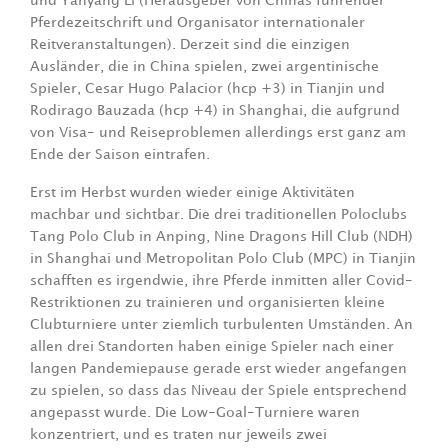
und Yanyang Li (Herausgeber von Chinas führender
Pferdezeitschrift und Organisator internationaler
Reitveranstaltungen). Derzeit sind die einzigen
Ausländer, die in China spielen, zwei argentinische
Spieler, Cesar Hugo Palacior (hcp +3) in Tianjin und
Rodirago Bauzada (hcp +4) in Shanghai, die aufgrund
von Visa- und Reiseproblemen allerdings erst ganz am
Ende der Saison eintrafen.
Erst im Herbst wurden wieder einige Aktivitäten
machbar und sichtbar. Die drei traditionellen Poloclubs
Tang Polo Club in Anping, Nine Dragons Hill Club (NDH)
in Shanghai und Metropolitan Polo Club (MPC) in Tianjin
schafften es irgendwie, ihre Pferde inmitten aller Covid-
Restriktionen zu trainieren und organisierten kleine
Clubturniere unter ziemlich turbulenten Umständen. An
allen drei Standorten haben einige Spieler nach einer
langen Pandemiepause gerade erst wieder angefangen
zu spielen, so dass das Niveau der Spiele entsprechend
angepasst wurde. Die Low-Goal-Turniere waren
konzentriert, und es traten nur jeweils zwei