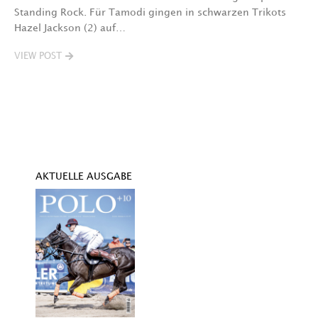
Standing Rock. Für Tamodi gingen in schwarzen Trikots
K
Hazel Jackson (2) auf…
T
VIEW POST
V
AKTUELLE AUSGABE