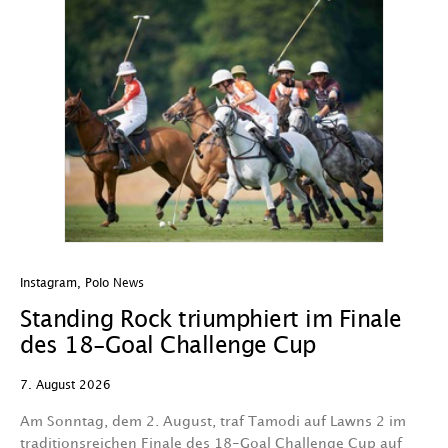
Instagram
,
Polo News
In
Standing Rock triumphiert im Finale
W
des 18-Goal Challenge Cup
W
7. August 2026
7.
Am Sonntag, dem 2. August, traf Tamodi auf Lawns 2 im
D
traditionsreichen Finale des 18-Goal Challenge Cup auf
Au