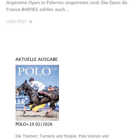
Argentine Open in Palermo angetreten sind: Die Open de
K
France BARNES zählen auch…
M
st
VIEW POST
V
AKTUELLE AUSGABE
POLO+10 02/2026
Die Themen: Turniere und People, Polo Science und