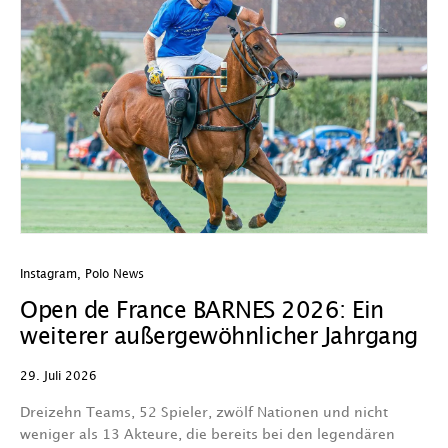
Instagram
,
Polo News
In
Open de France BARNES 2026: Ein
D
weiterer außergewöhnlicher Jahrgang
e
V
29. Juli 2026
29
Dreizehn Teams, 52 Spieler, zwölf Nationen und nicht
weniger als 13 Akteure, die bereits bei den legendären
W