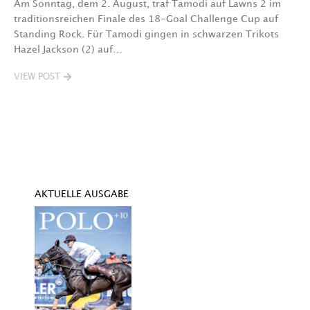
Am Sonntag, dem 2. August, traf Tamodi auf Lawns 2 im
D
traditionsreichen Finale des 18-Goal Challenge Cup auf
Au
Standing Rock. Für Tamodi gingen in schwarzen Trikots
K
Hazel Jackson (2) auf…
T
VIEW POST
V
AKTUELLE AUSGABE