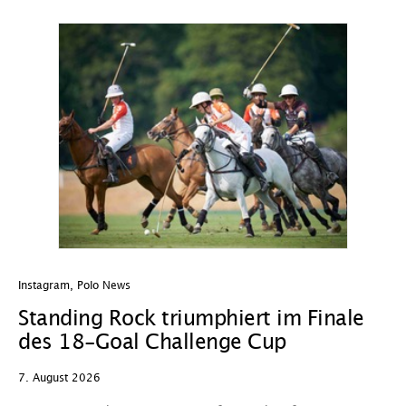
Instagram
,
Polo News
In
Standing Rock triumphiert im Finale
W
des 18-Goal Challenge Cup
W
7. August 2026
7.