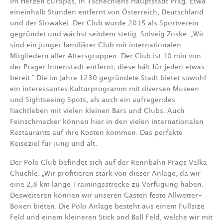
im Herzen Europas, in Tschechiens Hauptstadt Prag. Etwa
eineinhalb Stunden entfernt von Österreich, Deutschland
und der Slowakei. Der Club wurde 2015 als Sportverein
gegründet und wächst seitdem stetig. Solveig Zoske: „Wir
sind ein junger familiärer Club mit internationalen
Mitgliedern aller Altersgruppen. Der Club ist 10 min von
der Prager Innenstadt entfernt, diese hält für jeden etwas
bereit.“ Die im Jahre 1230 gegründete Stadt bietet sowohl
ein interessantes Kulturprogramm mit diversen Museen
und Sightseeing Spots, als auch ein aufregendes
Nachtleben mit vielen kleinen Bars und Clubs. Auch
Feinschmecker können hier in den vielen internationalen
Restaurants auf ihre Kosten kommen. Das perfekte
Reiseziel für jung und alt.
Der Polo Club befindet sich auf der Rennbahn Prags Velka
Chuchle. „Wir profitieren stark von dieser Anlage, da wir
eine 2,8 km lange Trainingsstrecke zu Verfügung haben.
Desweiteren können wir unseren Gästen feste Allwetter-
Boxen bieten. Die Polo Anlage besteht aus einem Fullsize
Feld und einem kleineren Stick and Ball Feld, welche wir mit