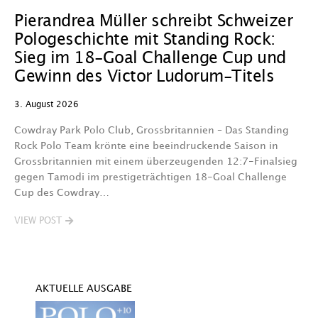
Pierandrea Müller schreibt Schweizer
O
Pologeschichte mit Standing Rock:
w
Sieg im 18-Goal Challenge Cup und
29
Gewinn des Victor Ludorum-Titels
D
3. August 2026
we
A
Cowdray Park Polo Club, Grossbritannien – Das Standing
F
Rock Polo Team krönte eine beeindruckende Saison in
Grossbritannien mit einem überzeugenden 12:7-Finalsieg
V
gegen Tamodi im prestigeträchtigen 18-Goal Challenge
Cup des Cowdray…
VIEW POST
AKTUELLE AUSGABE