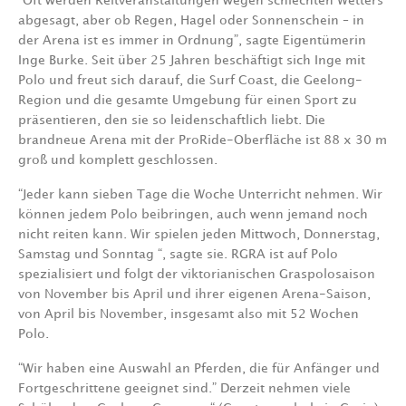
“Oft werden Reitveranstaltungen wegen schlechten Wetters
abgesagt, aber ob Regen, Hagel oder Sonnenschein – in
der Arena ist es immer in Ordnung”, sagte Eigentümerin
Inge Burke. Seit über 25 Jahren beschäftigt sich Inge mit
Polo und freut sich darauf, die Surf Coast, die Geelong-
Region und die gesamte Umgebung für einen Sport zu
präsentieren, den sie so leidenschaftlich liebt. Die
brandneue Arena mit der ProRide-Oberfläche ist 88 x 30 m
groß und komplett geschlossen.
“Jeder kann sieben Tage die Woche Unterricht nehmen. Wir
können jedem Polo beibringen, auch wenn jemand noch
nicht reiten kann. Wir spielen jeden Mittwoch, Donnerstag,
Samstag und Sonntag “, sagte sie. RGRA ist auf Polo
spezialisiert und folgt der viktorianischen Graspolosaison
von November bis April und ihrer eigenen Arena-Saison,
von April bis November, insgesamt also mit 52 Wochen
Polo.
“Wir haben eine Auswahl an Pferden, die für Anfänger und
Fortgeschrittene geeignet sind.” Derzeit nehmen viele