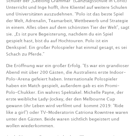
Schüler der „Geelong Grammar“ (Ganztagsschule in Corio)
Unterricht und Inge hofft, ihre Klientel auf weitere Schulen
und Universitäten auszudehnen. “Polo ist das beste Spiel
der Welt, Adrenalin, Teamarbeit, Wettbewerb und Strategie
in einem. Alles oben auf dem schönsten Tier der Welt”, sagt
sie. „Es ist pure Begeisterung, nachdem du ein Spiel
gespielt hast, bist du auf Hochtouren. Polo ist ein
Denkspiel. Ein großer Polospieler hat einmal gesagt, es sei
Schach zu Pferde.”
Die Eröffnung war ein großer Erfolg. “Es war ein grandioser
Abend mit über 200 Gästen, die Australiens erste Indoor-
Polo-Arena gefeiert haben. Internationale Polospieler
haben ein Match gespielt, außerdem gab es ein Promi-
Polo-Chukker. Ein wahres Spektakel. Michelle Payne, der
erste weibliche Lady-Jockey, der den Melbourne Cup
gewann (ihr Leben wird verfilmt und kommt 2019: “Ride
like a girl”) oder TV-Moderatorin Catriona Rowntree waren
unter den Gästen. Beide waren sichtlich begeistert und
wollen wiederkommen.