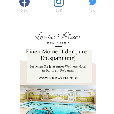
51K
13K
3K