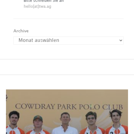
Bitte schreiben Sie an
hello[at]twa.ag
Archive