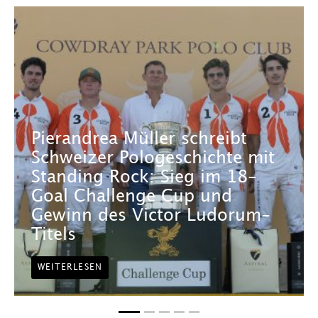
Pierandrea Müller schreibt
Schweizer Pologeschichte mit
Standing Rock: Sieg im 18-
Goal Challenge Cup und
Gewinn des Victor Ludorum-
Titels
WEITERLESEN