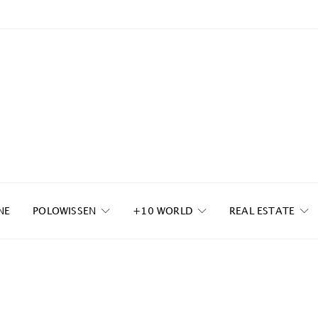
NE
POLOWISSEN
+10 WORLD
REAL ESTATE