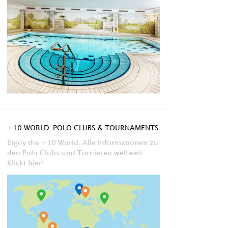
+10 WORLD: POLO CLUBS & TOURNAMENTS
Enjoy the +10 World. Alle Informationen zu
den Polo Clubs und Turnieren weltweit.
Klickt hier!