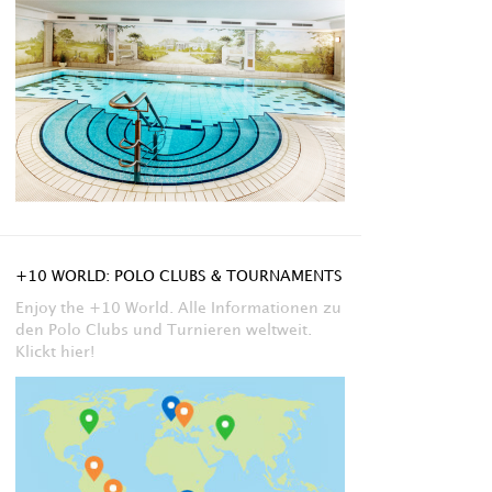
+10 WORLD: POLO CLUBS & TOURNAMENTS
Enjoy the +10 World. Alle Informationen zu
den Polo Clubs und Turnieren weltweit.
Klickt hier!