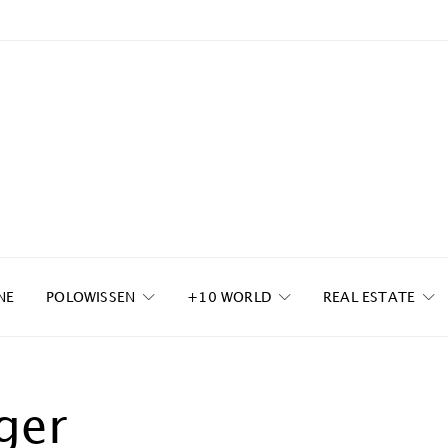
NE
POLOWISSEN
+10 WORLD
REAL ESTATE
ger