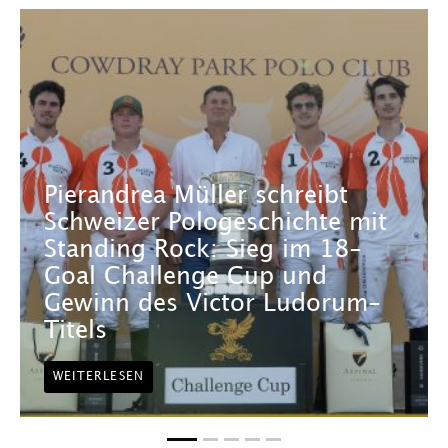
Pierandrea Müller schreibt
Schweizer Pologeschichte mit
Standing Rock: Sieg im 18-
Goal Challenge Cup und
Gewinn des Victor Ludorum-
Titels
WEITERLESEN