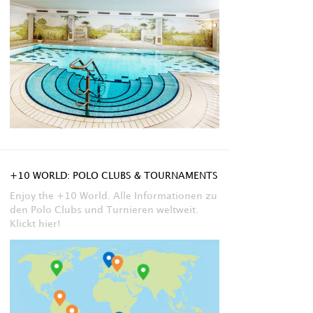
+10 WORLD: POLO CLUBS & TOURNAMENTS
Enjoy the +10 World. Alle Informationen zu
den Polo Clubs und Turnieren weltweit.
Klickt hier!