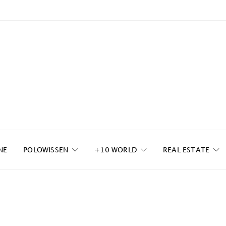
NE
POLOWISSEN
+10 WORLD
REAL ESTATE