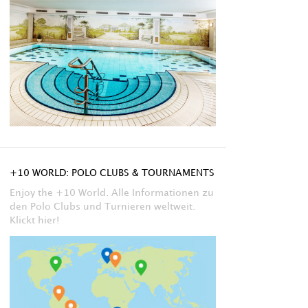
+10 WORLD: POLO CLUBS & TOURNAMENTS
Enjoy the +10 World. Alle Informationen zu
den Polo Clubs und Turnieren weltweit.
Klickt hier!