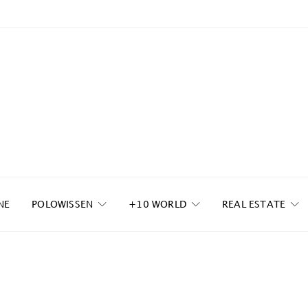
NE
POLOWISSEN
+10 WORLD
REAL ESTATE