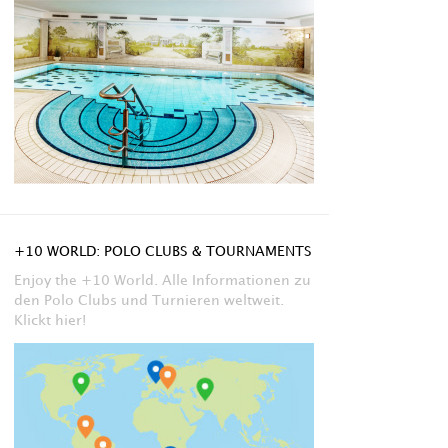
+10 WORLD: POLO CLUBS & TOURNAMENTS
Enjoy the +10 World. Alle Informationen zu
den Polo Clubs und Turnieren weltweit.
Klickt hier!