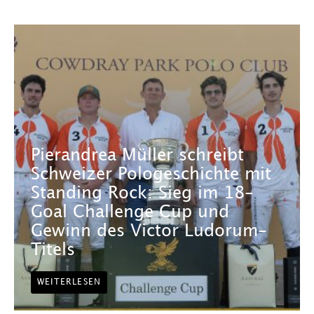
Pierandrea Müller schreibt
Schweizer Pologeschichte mit
Standing Rock: Sieg im 18-
Goal Challenge Cup und
Gewinn des Victor Ludorum-
Titels
WEITERLESEN