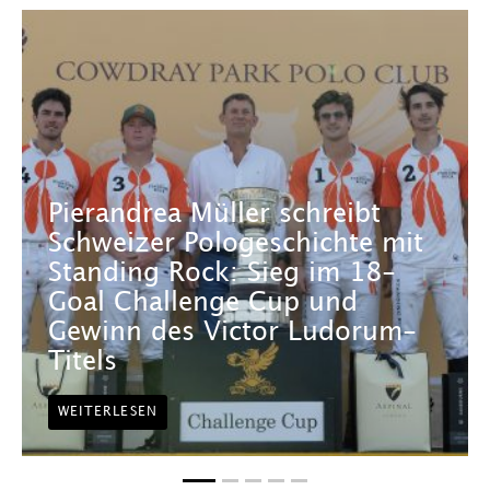
Pierandrea Müller schreibt
Schweizer Pologeschichte mit
Standing Rock: Sieg im 18-
Goal Challenge Cup und
Gewinn des Victor Ludorum-
Titels
WEITERLESEN