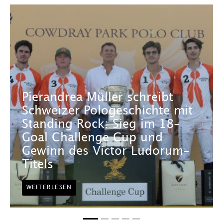
Pierandrea Müller schreibt
Schweizer Pologeschichte mit
Standing Rock: Sieg im 18-
Goal Challenge Cup und
Gewinn des Victor Ludorum-
Titels
WEITERLESEN