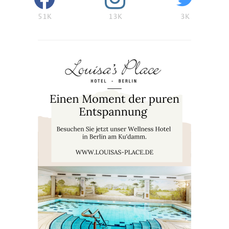
51K
13K
3K