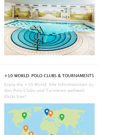
+10 WORLD: POLO CLUBS & TOURNAMENTS
Enjoy the +10 World. Alle Informationen zu
den Polo Clubs und Turnieren weltweit.
Klickt hier!