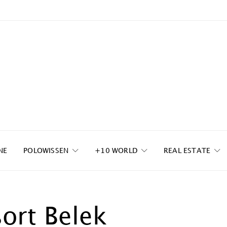
NE
POLOWISSEN
+10 WORLD
REAL ESTATE
ort Belek