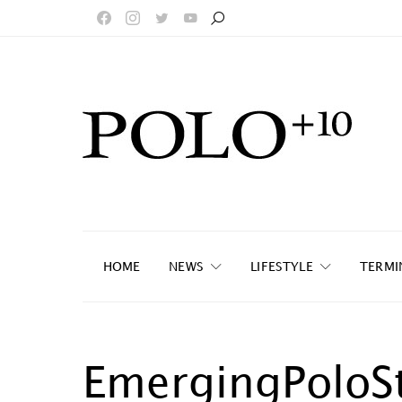
HOME
NEWS
LIFESTYLE
TERMI
EmergingPoloS