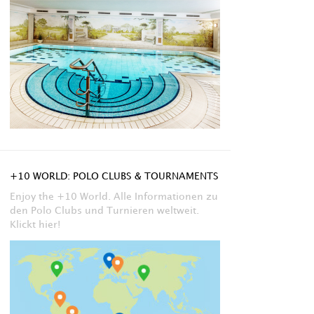
+10 WORLD: POLO CLUBS & TOURNAMENTS
Enjoy the +10 World. Alle Informationen zu
den Polo Clubs und Turnieren weltweit.
Klickt hier!