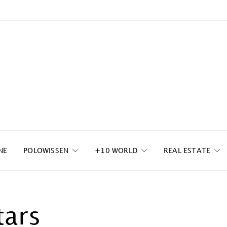
NE
POLOWISSEN
+10 WORLD
REAL ESTATE
tars