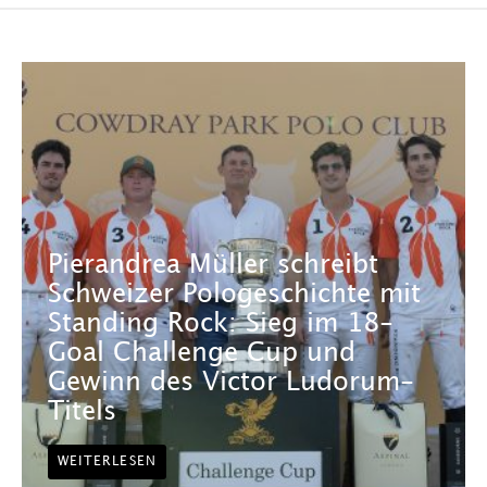
Pierandrea Müller schreibt
Schweizer Pologeschichte mit
Standing Rock: Sieg im 18-
Goal Challenge Cup und
Gewinn des Victor Ludorum-
Titels
WEITERLESEN