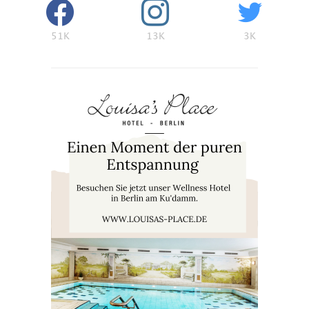
51K
13K
3K