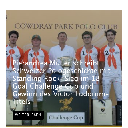
Pierandrea Müller schreibt
Schweizer Pologeschichte mit
Standing Rock: Sieg im 18-
Goal Challenge Cup und
Gewinn des Victor Ludorum-
Titels
WEITERLESEN