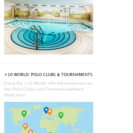
+10 WORLD: POLO CLUBS & TOURNAMENTS
Enjoy the +10 World. Alle Informationen zu
den Polo Clubs und Turnieren weltweit.
Klickt hier!