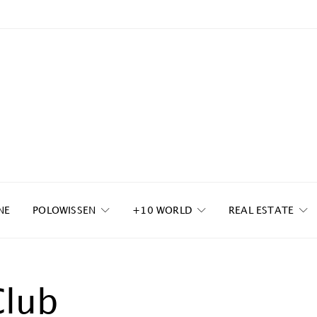
NE
POLOWISSEN
+10 WORLD
REAL ESTATE
Club