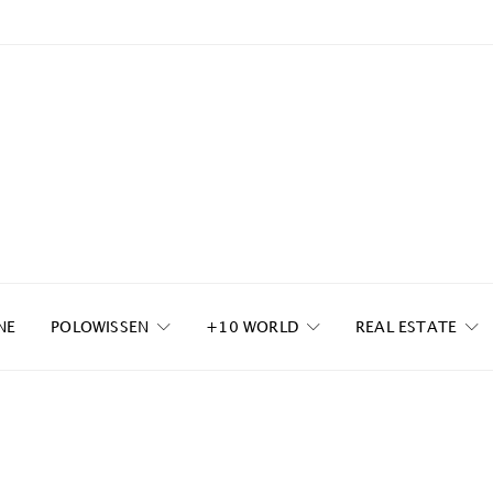
NE
POLOWISSEN
+10 WORLD
REAL ESTATE