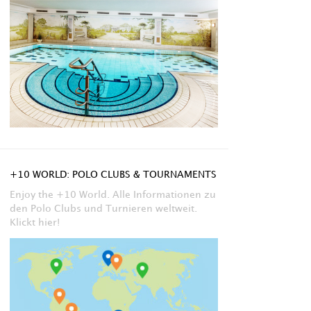
+10 WORLD: POLO CLUBS & TOURNAMENTS
Enjoy the +10 World. Alle Informationen zu
den Polo Clubs und Turnieren weltweit.
Klickt hier!